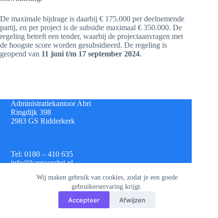
De maximale bijdrage is daarbij € 175.000 per deelnemende
partij, en per project is de subsidie maximaal € 350.000. De
regeling betreft een tender, waarbij de projectaanvragen met
de hoogste score worden gesubsidieerd. De regeling is
geopend van
11 juni t/m 17 september 2024
.
Administratiekantoor Abri
Ringdijk 398
2983 GS Ridderkerk
Tel: 0180 – 410 635
info@kantoorabri.nl
Wij maken gebruik van cookies, zodat je een goede
gebruikerservaring krijgt.
IBAN: NL 08 INGB 0693 4313 42
Accepteer
Afwijzen
KvK: 813.72.825
Btw: NL.8620.60.382.B01