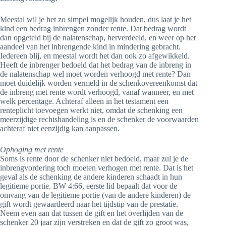
Meestal wil je het zo simpel mogelijk houden, dus laat je het
kind een bedrag inbrengen zonder rente. Dat bedrag wordt
dan opgeteld bij de nalatenschap, herverdeeld, en weer op het
aandeel van het inbrengende kind in mindering gebracht.
Iedereen blij, en meestal wordt het dan ook zo afgewikkeld.
Heeft de inbrenger bedoeld dat het bedrag van de inbreng in
de nalatenschap wel moet worden verhoogd met rente? Dan
moet duidelijk worden vermeld in de schenkovereenkomst dat
de inbreng met rente wordt verhoogd, vanaf wanneer, en met
welk percentage. Achteraf alleen in het testament een
renteplicht toevoegen werkt niet, omdat de schenking een
meerzijdige rechtshandeling is en de schenker de voorwaarden
achteraf niet eenzijdig kan aanpassen.
Ophoging met rente
Soms is rente door de schenker niet bedoeld, maar zul je de
inbrengvordering toch moeten verhogen met rente. Dat is het
geval als de schenking de andere kinderen schaadt in hun
legitieme portie. BW 4:66, eerste lid bepaalt dat voor de
omvang van de legitieme portie (van de andere kinderen) de
gift wordt gewaardeerd naar het tijdstip van de prestatie.
Neem even aan dat tussen de gift en het overlijden van de
schenker 20 jaar zijn verstreken en dat de gift zo groot was,