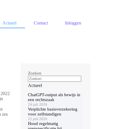
Actueel
Contact
Inloggen
Zoeken
Actueel
r 2022
ChatGPT-output als bewijs in
jn
een rechtszaak
24 juli 2026
an
Verplichte basisverzekering
voor zelfstandigen
n zes
22 juli 2026
Houd regelmatig
urenspecificatie bij