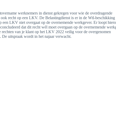
actovername werknemers in dienst gekregen voor wie de overdragende
ook recht op een LKV. De Belastingdienst is er in de Wtl-beschikking
 op een LKV niet overgaat op de overnemende werkgever. Er loopt hier
geconcludeerd dat dit recht wél moet overgaan op de overnemende werk
de rechten van je klant op het LKV 2022 veilig voor de overgenomen
e uitspraak wordt in het najaar verwacht.