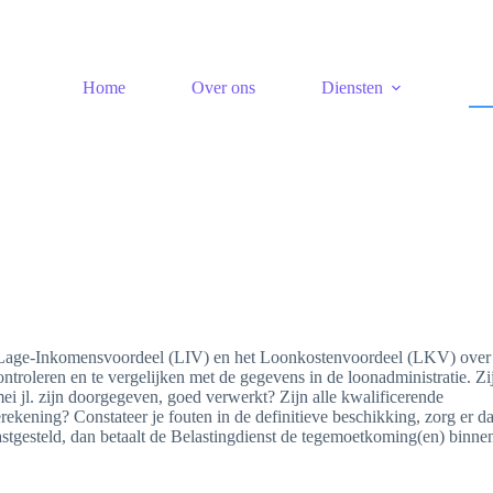
Home
Over ons
Diensten
ing Lage-Inkomensvoordeel (LIV) en het Loonkostenvoordeel (LKV) ove
ntroleren en te vergelijken met de gegevens in de loonadministratie. Zi
ei jl. zijn doorgegeven, goed verwerkt? Zijn alle kwalificerende
ekening? Constateer je fouten in de definitieve beschikking, zorg er d
astgesteld, dan betaalt de Belastingdienst de tegemoetkoming(en) binne