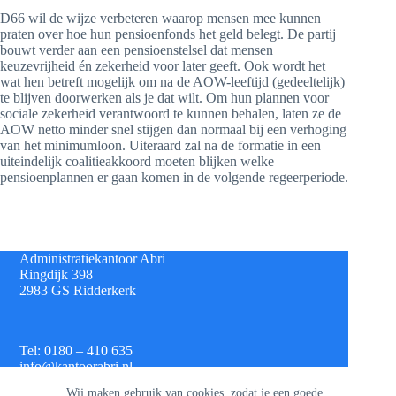
D66 wil de wijze verbeteren waarop mensen mee kunnen
praten over hoe hun pensioenfonds het geld belegt. De partij
bouwt verder aan een pensioenstelsel dat mensen
keuzevrijheid én zekerheid voor later geeft. Ook wordt het
wat hen betreft mogelijk om na de AOW-leeftijd (gedeeltelijk)
te blijven doorwerken als je dat wilt. Om hun plannen voor
sociale zekerheid verantwoord te kunnen behalen, laten ze de
AOW netto minder snel stijgen dan normaal bij een verhoging
van het minimumloon. Uiteraard zal na de formatie in een
uiteindelijk coalitieakkoord moeten blijken welke
pensioenplannen er gaan komen in de volgende regeerperiode.
Administratiekantoor Abri
Ringdijk 398
2983 GS Ridderkerk
Tel: 0180 – 410 635
info@kantoorabri.nl
Wij maken gebruik van cookies, zodat je een goede