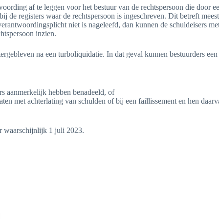
twoording af te leggen voor het bestuur van de rechtspersoon die door e
ij de registers waar de rechtspersoon is ingeschreven. Dit betreft meest
verantwoordingsplicht niet is nageleefd, dan kunnen de schuldeisers me
htspersoon inzien.
tergebleven na een turboliquidatie. In dat geval kunnen bestuurders een
rs aanmerkelijk hebben benadeeld, of
aten met achterlating van schulden of bij een faillissement en hen daar
 waarschijnlijk 1 juli 2023.