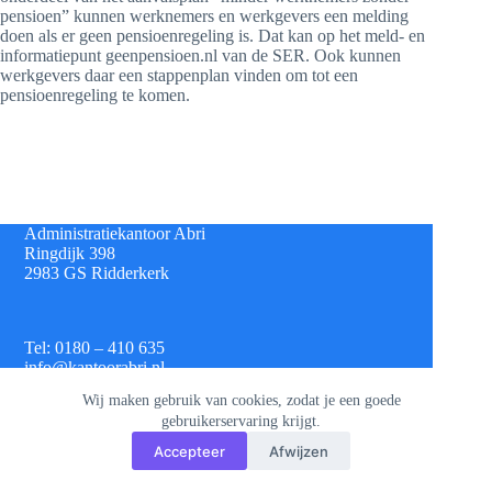
pensioen” kunnen werknemers en werkgevers een melding
doen als er geen pensioenregeling is. Dat kan op het meld- en
informatiepunt geenpensioen.nl van de SER. Ook kunnen
werkgevers daar een stappenplan vinden om tot een
pensioenregeling te komen.
Administratiekantoor Abri
Ringdijk 398
2983 GS Ridderkerk
Tel: 0180 – 410 635
info@kantoorabri.nl
Wij maken gebruik van cookies, zodat je een goede
gebruikerservaring krijgt.
IBAN: NL 08 INGB 0693 4313 42
Accepteer
Afwijzen
KvK: 813.72.825
Btw: NL.8620.60.382.B01