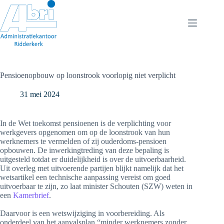
Ga
naar
de
inhoud
Pensioenopbouw op loonstrook voorlopig niet verplicht
31 mei 2024
In de Wet toekomst pensioenen is de verplichting voor
werkgevers opgenomen om op de loonstrook van hun
werknemers te vermelden of zij ouderdoms-pensioen
opbouwen. De inwerkingtreding van deze bepaling is
uitgesteld totdat er duidelijkheid is over de uitvoerbaarheid.
Uit overleg met uitvoerende partijen blijkt namelijk dat het
wetsartikel een technische aanpassing vereist om goed
uitvoerbaar te zijn, zo laat minister Schouten (SZW) weten in
een
Kamerbrief
.
Daarvoor is een wetswijziging in voorbereiding. Als
onderdeel van het aanvalsplan “minder werknemers zonder