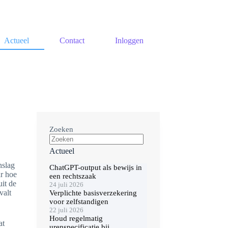
Actueel
Contact
Inloggen
Zoeken
Actueel
nslag
ChatGPT-output als bewijs in
ar hoe
een rechtszaak
uit de
24 juli 2026
valt
Verplichte basisverzekering
voor zelfstandigen
22 juli 2026
Houd regelmatig
at
urenspecificatie bij