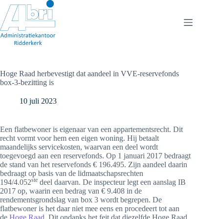
Ga
naar
de
inhoud
Hoge Raad herbevestigt dat aandeel in VVE-reservefonds
box-3-bezitting is
10 juli 2023
Een flatbewoner is eigenaar van een appartementsrecht. Dit
recht vormt voor hem een eigen woning. Hij betaalt
maandelijks servicekosten, waarvan een deel wordt
toegevoegd aan een reservefonds. Op 1 januari 2017 bedraagt
de stand van het reservefonds € 196.495. Zijn aandeel daarin
bedraagt op basis van de lidmaatschapsrechten
ste
194/4.052
deel daarvan. De inspecteur legt een aanslag IB
2017 op, waarin een bedrag van € 9.408 in de
rendementsgrondslag van box 3 wordt begrepen. De
flatbewoner is het daar niet mee eens en procedeert tot aan
de
Hoge Raad
. Dit ondanks het feit dat diezelfde Hoge Raad