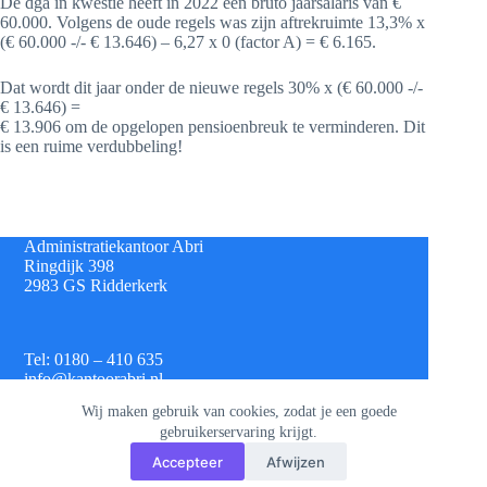
De dga in kwestie heeft in 2022 een bruto jaarsalaris van €
60.000. Volgens de oude regels was zijn aftrekruimte 13,3% x
(€ 60.000 -/- € 13.646) – 6,27 x 0 (factor A) = € 6.165.
Dat wordt dit jaar onder de nieuwe regels 30% x (€ 60.000 -/-
€ 13.646) =
€ 13.906 om de opgelopen pensioenbreuk te verminderen. Dit
is een ruime verdubbeling!
Administratiekantoor Abri
Ringdijk 398
2983 GS Ridderkerk
Tel: 0180 – 410 635
info@kantoorabri.nl
Wij maken gebruik van cookies, zodat je een goede
gebruikerservaring krijgt.
IBAN: NL 08 INGB 0693 4313 42
Accepteer
Afwijzen
KvK: 813.72.825