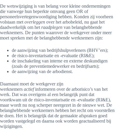
De wetswijziging is van belang voor kleine ondernemingen
die vanwege hun beperkte omvang geen OR of
personeelsvertegenwoordiging hebben. Konden zij voorheen
volstaan met
overleggen
over het arbobeleid, nu gaat het
daadwerkelijk om het
raadplegen
van belanghebbende
werknemers
.
De punten waarover de werkgever onder meer
moet spreken met de belanghebbende werknemers zijn:
de aanwijzing van bedrijfshulpverleners (BHV’ers);
de risico-inventarisatie en -evaluatie (RI&E);
de inschakeling van interne en externe deskundigen
(zoals de preventiemedewerker en bedrijfsarts);
de aanwijzing van de arbodienst.
Daarnaast moet de werkgever zijn
werknemers
actief
informeren over de arborisico’s van het
werk. Dat was overigens al een belangrijk punt dat
voortkwam uit de risico-inventarisatie en -evaluatie (RI&E),
maar wordt nu nog scherper neergezet in de nieuwe wet. De
belanghebbende werknemers hebben het recht om voorstellen
te doen. Het is belangrijk dat de gemaakte afspraken goed
worden vastgelegd en daarna ook worden geactualiseerd bij
wijzigingen.