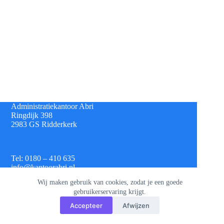
Administratiekantoor Abri
Ringdijk 398
2983 GS Ridderkerk
Tel: 0180 – 410 635
info@kantoorabri.nl
Wij maken gebruik van cookies, zodat je een goede
gebruikerservaring krijgt.
IBAN: NL 08 INGB 0693 4313 42
Accepteer
Afwijzen
KvK: 813.72.825
Btw: NL.8620.60.382.B01