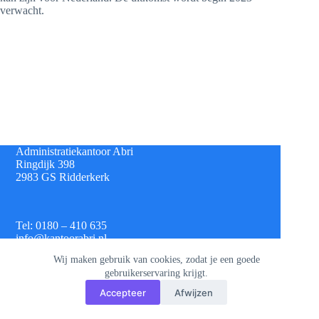
verwacht.
Administratiekantoor Abri
Ringdijk 398
2983 GS Ridderkerk
Tel: 0180 – 410 635
info@kantoorabri.nl
Wij maken gebruik van cookies, zodat je een goede
gebruikerservaring krijgt.
IBAN: NL 08 INGB 0693 4313 42
Accepteer
Afwijzen
KvK: 813.72.825
Btw: NL.8620.60.382.B01