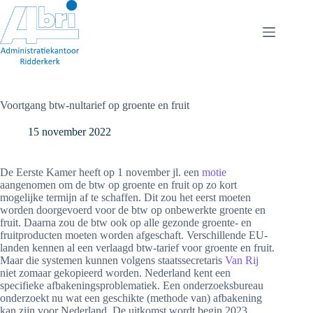
Ga
naar
de
inhoud
Voortgang btw-nultarief op groente en fruit
15 november 2022
De Eerste Kamer heeft op 1 november jl. een
motie
aangenomen om de btw op groente en fruit op zo kort
mogelijke termijn af te schaffen. Dit zou het eerst moeten
worden doorgevoerd voor de btw op onbewerkte groente en
fruit. Daarna zou de btw ook op alle gezonde groente- en
fruitproducten moeten worden afgeschaft. Verschillende EU-
landen kennen al een verlaagd btw-tarief voor groente en fruit.
Maar die systemen kunnen volgens staatssecretaris
Van Rij
niet zomaar gekopieerd worden. Nederland kent een
specifieke afbakeningsproblematiek. Een onderzoeksbureau
onderzoekt nu wat een geschikte (methode van) afbakening
kan zijn voor Nederland. De uitkomst wordt begin 2023