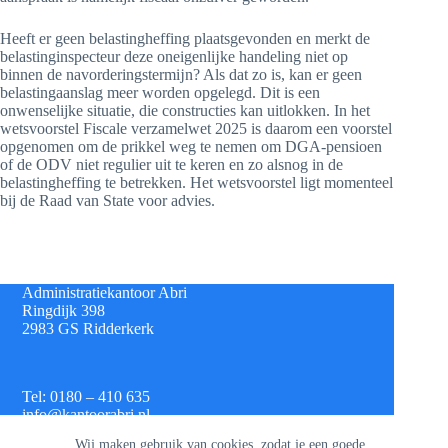
Heeft er geen belastingheffing plaatsgevonden en merkt de
belastinginspecteur deze oneigenlĳke handeling niet op
binnen de navorderingstermĳn? Als dat zo is, kan er geen
belastingaanslag meer worden opgelegd. Dit is een
onwenselijke situatie, die constructies kan uitlokken. In het
wetsvoorstel Fiscale verzamelwet 2025 is daarom een voorstel
opgenomen om de prikkel weg te nemen om DGA-pensioen
of de ODV niet regulier uit te keren en zo alsnog in de
belastingheffing te betrekken. Het wetsvoorstel ligt momenteel
bij de Raad van State voor advies.
Administratiekantoor Abri
Ringdijk 398
2983 GS Ridderkerk
Tel: 0180 – 410 635
info@kantoorabri.nl
Wij maken gebruik van cookies, zodat je een goede