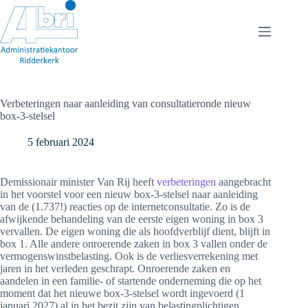
Ga
naar
de
inhoud
Verbeteringen naar aanleiding van consultatieronde nieuw
box-3-stelsel
5 februari 2024
Demissionair minister Van Rij heeft
verbeteringen
aangebracht
in het voorstel voor een nieuw box-3-stelsel naar aanleiding
van de (1.737!) reacties op de internetconsultatie. Zo is de
afwijkende behandeling van de eerste eigen woning in box 3
vervallen. De eigen woning die als hoofdverblijf dient, blijft in
box 1. Alle andere onroerende zaken in box 3 vallen onder de
vermogenswinstbelasting. Ook is de verliesverrekening met
jaren in het verleden geschrapt. Onroerende zaken en
aandelen in een familie- of startende onderneming die op het
moment dat het nieuwe box-3-stelsel wordt ingevoerd (1
januari 2027) al in het bezit zijn van belastingplichtigen,