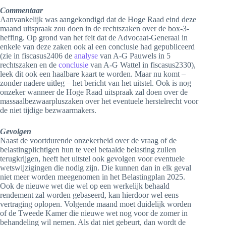
Commentaar
Aanvankelijk was aangekondigd dat de Hoge Raad eind deze
maand uitspraak zou doen in de rechtszaken over de box-3-
heffing. Op grond van het feit dat de Advocaat-Generaal in
enkele van deze zaken ook al een conclusie had gepubliceerd
(zie in fiscasus2406 de
analyse
van A-G Pauwels in 5
rechtszaken en de
conclusie
van A-G Wattel in fiscasus2330),
leek dit ook een haalbare kaart te worden. Maar nu komt –
zonder nadere uitleg – het bericht van het uitstel. Ook is nog
onzeker wanneer de Hoge Raad uitspraak zal doen over de
massaalbezwaarpluszaken over het eventuele herstelrecht voor
de niet tijdige bezwaarmakers.
Gevolgen
Naast de voortdurende onzekerheid over de vraag of de
belastingplichtigen hun te veel betaalde belasting zullen
terugkrijgen, heeft het uitstel ook gevolgen voor eventuele
wetswijzigingen die nodig zijn. Die kunnen dan in elk geval
niet meer worden meegenomen in het Belastingplan 2025.
Ook de nieuwe wet die wel op een werkelijk behaald
rendement zal worden gebaseerd, kan hierdoor wel eens
vertraging oplopen. Volgende maand moet duidelijk worden
of de Tweede Kamer die nieuwe wet nog voor de zomer in
behandeling wil nemen. Als dat niet gebeurt, dan wordt de