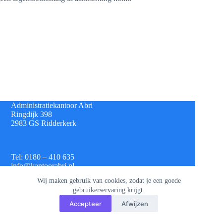
Administratiekantoor Abri
Ringdijk 398
2983 GS Ridderkerk
Tel: 0180 – 410 635
info@kantoorabri.nl
Wij maken gebruik van cookies, zodat je een goede
gebruikerservaring krijgt.
IBAN: NL 08 INGB 0693 4313 42
Accepteer
Afwijzen
KvK: 813.72.825
Btw: NL.8620.60.382.B01