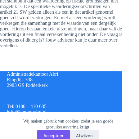
het standpunt dat een waardering op fiscale grondslagen niet
mogelijk is. De specifieke waarderingsvoorschriften van
artikel 21 SW gelden alleen als een in dat artikel genoemd
goed zelf wordt verkregen. En niet als een vordering wordt
verkregen die samenhangt met de waarde van een dergelijk
goed. Hierop bestaan enkele uitzonderingen, maar daar valt de
vordering uit een finaal verrekenbeding niet onder. De vraag is
overigens of dit erg is? Jouw adviseur kan je daar meer over
vertellen.
Administratiekantoor Abri
Ringdijk 398
2983 GS Ridderkerk
Tel: 0180 – 410 635
info@kantoorabri.nl
Wij maken gebruik van cookies, zodat je een goede
gebruikerservaring krijgt.
IBAN: NL 08 INGB 0693 4313 42
Accepteer
Afwijzen
KvK: 813.72.825