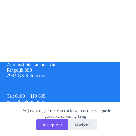
Administratiekantoor Abri
Ringdijk 398
2983 GS Ridderkerk
Tel: 0180 – 410 635
info@kantoorabri.nl
Wij maken gebruik van cookies, zodat je een goede
gebruikerservaring krijgt.
IBAN: NL 08 INGB 0693 4313 42
Accepteer
Afwijzen
KvK: 813.72.825
Btw: NL.8620.60.382.B01