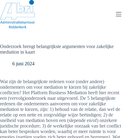
Ga
naar
de
inhoud
Onderzoek brengt belangrijkste argumenten voor zakelijke
mediation in kaart
6 juni 2024
Wat zijn de belangrijkste redenen voor (onder andere)
ondernemers om voor mediation te kiezen bij zakelijke
conflicten? Het Platform Business Mediation heeft hier recent
een (vervolg)onderzoek naar uitgevoerd. De 5 belangrijkste
redenen die ondernemers aanvoeren om voor zakelijke
mediation te kiezen, zijn: 1) behoud van de relatie, dan wel de
relatie op een nette en zorgvuldige wijze beëindigen; 2) de
snelheid van mediation boven een (slepende en/of) onzekere
juridische procedure; 3) de werkelijke oorzaak van het conflict
kan beter besproken worden, waarbij er meer ruimte is voor
emoties (partijen voelen zich beter gehoord en begrepen). Wat