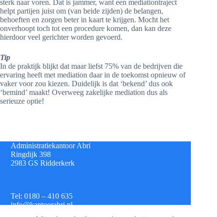
sterk naar voren. Dat is jammer, want een mediationtraject
helpt partijen juist om (van beide zijden) de belangen,
behoeften en zorgen beter in kaart te krijgen. Mocht het
onverhoopt toch tot een procedure komen, dan kan deze
hierdoor veel gerichter worden gevoerd.
Tip
In de praktijk blijkt dat maar liefst 75% van de bedrijven die
ervaring heeft met mediation daar in de toekomst opnieuw of
vaker voor zou kiezen. Duidelijk is dat ‘bekend’ dus ook
‘bemind’ maakt! Overweeg zakelijke mediation dus als
serieuze optie!
Administratiekantoor Abri
Ringdijk 398
2983 GS Ridderkerk
Tel: 0180 – 410 635
info@kantoorabri.nl