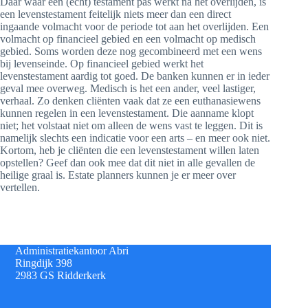
Daar waar een (echt) testament pas werkt na het overlijden, is
een levenstestament feitelijk niets meer dan een direct
ingaande volmacht voor de periode tot aan het overlijden. Een
volmacht op financieel gebied en een volmacht op medisch
gebied. Soms worden deze nog gecombineerd met een wens
bij levenseinde. Op financieel gebied werkt het
levenstestament aardig tot goed. De banken kunnen er in ieder
geval mee overweg. Medisch is het een ander, veel lastiger,
verhaal. Zo denken cliënten vaak dat ze een euthanasiewens
kunnen regelen in een levenstestament. Die aanname klopt
niet; het volstaat niet om alleen de wens vast te leggen. Dit is
namelijk slechts een indicatie voor een arts – en meer ook niet.
Kortom, heb je cliënten die een levenstestament willen laten
opstellen? Geef dan ook mee dat dit niet in alle gevallen de
heilige graal is. Estate planners kunnen je er meer over
vertellen.
Administratiekantoor Abri
Ringdijk 398
2983 GS Ridderkerk