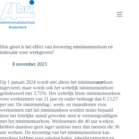
Ga
naar
de
inhoud
Hoe groot is het effect van invoering minimumuurloon en
indexatie voor werkgevers?
8 november 2023
Op 1 januari 2024 wordt niet alleen het minimum
uur
loon
ingevoerd, maar wordt ook het wettelijk minimumuurloon
geïndexeerd met 3,75%. Het wettelijk bruto minimumuurloon
voor werknemers van 21 jaar en ouder bedraagt dan € 13,27
per uur. De minimumdag-, week- en maandlonen voor
werknemers met het minimumloon worden straks bepaald
door het feitelijke aantal gewerkte uren te vermenigvuldigen
met het minimumuurloon. Werknemers die 40 uur werken,
hebben daardoor geen lager uurloon meer dan mensen die 36
uur werken. De invoering van het minimumuurloon kan
gevolgen hebben voor salarisschalen, arbeidscontracten en