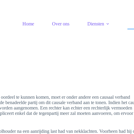
Home
Over ons
Diensten
at oordeel te kunnen komen, moet er onder andere een causaal verband
de benadeelde partij om dit causale verband aan te tonen. Indien het ca
et worden aangenomen. Een rechter kan echter een rechterlijk vermoeden
pliceert enkel dat de tegenpartij meer zal moeten aanvoeren, om ervoor 
olhouder na een aanrijding last had van nekklachten. Voorheen had hij 