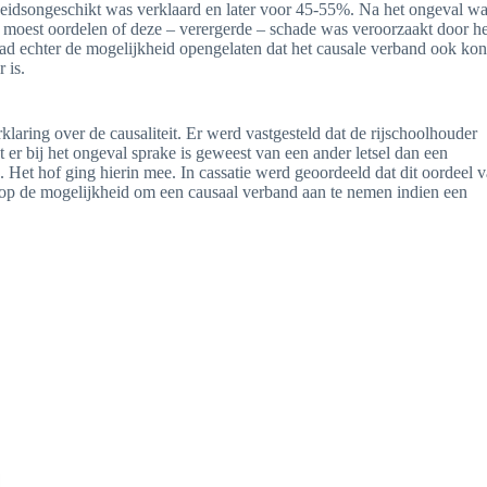
eidsongeschikt was verklaard en later voor 45-55%. Na het ongeval wa
 moest oordelen of deze – verergerde – schade was veroorzaakt door he
had echter de mogelijkheid opengelaten dat het causale verband ook kon
 is.
aring over de causaliteit. Er werd vastgesteld dat de rijschoolhouder
 er bij het ongeval sprake is geweest van een ander letsel dan een
 Het hof ging hierin mee. In cassatie werd geoordeeld dat dit oordeel 
n op de mogelijkheid om een causaal verband aan te nemen indien een