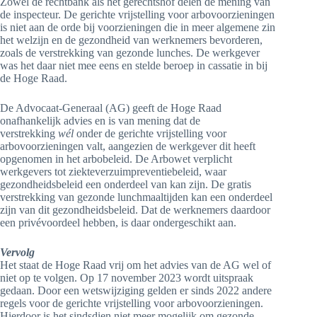
Zowel de rechtbank als het gerechtshof delen de mening van
de inspecteur. De gerichte vrijstelling voor arbovoorzieningen
is niet aan de orde bij voorzieningen die in meer algemene zin
het welzijn en de gezondheid van werknemers bevorderen,
zoals de verstrekking van gezonde lunches. De werkgever
was het daar niet mee eens en stelde beroep in cassatie in bij
de Hoge Raad.
De Advocaat-Generaal (AG) geeft de Hoge Raad
onafhankelijk advies en is van mening dat de
verstrekking
wél
onder de gerichte vrijstelling voor
arbovoorzieningen valt, aangezien de werkgever dit heeft
opgenomen in het arbobeleid. De Arbowet verplicht
werkgevers tot ziekteverzuimpreventiebeleid, waar
gezondheidsbeleid een onderdeel van kan zijn. De gratis
verstrekking van gezonde lunchmaaltijden kan een onderdeel
zijn van dit gezondheidsbeleid. Dat de werknemers daardoor
een privévoordeel hebben, is daar ondergeschikt aan.
Vervolg
Het staat de Hoge Raad vrij om het advies van de AG wel of
niet op te volgen. Op 17 november 2023 wordt uitspraak
gedaan. Door een wetswijziging gelden er sinds 2022 andere
regels voor de gerichte vrijstelling voor arbovoorzieningen.
Hierdoor is het sindsdien niet meer mogelijk om gezonde