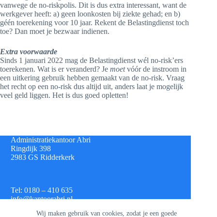
vanwege de no-riskpolis. Dit is dus extra interessant, want de
werkgever heeft: a) geen loonkosten bij ziekte gehad; en b)
géén toerekening voor 10 jaar. Rekent de Belastingdienst toch
toe? Dan moet je bezwaar indienen.
Extra voorwaarde
Sinds 1 januari 2022 mag de Belastingdienst wél no-risk’ers
toerekenen. Wat is er veranderd? Je
moet
vóór de instroom in
een uitkering gebruik hebben gemaakt van de no-risk. Vraag
het recht op een no-risk dus altijd uit, anders laat je mogelijk
veel geld liggen. Het is dus goed opletten!
Administratiekantoor Abri
Ringdijk 398
2983 GS Ridderkerk
Tel: 0180 – 410 635
info@kantoorabri.nl
Wij maken gebruik van cookies, zodat je een goede