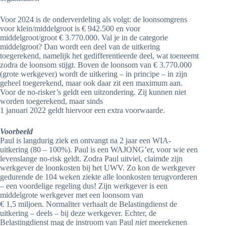
Voor 2024 is de onderverdeling als volgt: de loonsomgrens
voor klein/middelgroot is € 942.500 en voor
middelgroot/groot € 3.770.000. Val je in de categorie
middelgroot? Dan wordt een deel van de uitkering
toegerekend, namelijk het gedifferentieerde deel, wat toeneemt
zodra de loonsom stijgt. Boven de loonsom van € 3.770.000
(grote werkgever) wordt de uitkering – in principe – in zijn
geheel toegerekend, maar ook daar zit een maximum aan.
Voor de no-risker’s geldt een uitzondering. Zij kunnen niet
worden toegerekend, maar sinds
1 januari 2022 geldt hiervoor een extra voorwaarde.
Voorbeeld
Paul is langdurig ziek en ontvangt na 2 jaar een WIA-
uitkering (80 – 100%). Paul is een WAJONG’er, voor wie een
levenslange no-risk geldt. Zodra Paul uitviel, claimde zijn
werkgever de loonkosten bij het UWV. Zo kon de werkgever
gedurende de 104 weken ziekte alle loonkosten terugvorderen
– een voordelige regeling dus! Zijn werkgever is een
middelgrote werkgever met een loonsom van
€ 1,5 miljoen. Normaliter verhaalt de Belastingdienst de
uitkering – deels – bij deze werkgever. Echter, de
Belastingdienst mag de instroom van Paul
niet
meerekenen