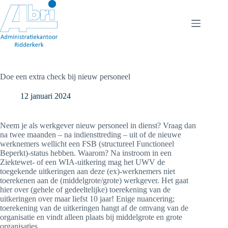
Ga
naar
de
inhoud
Doe een extra check bij nieuw personeel
12 januari 2024
Neem je als werkgever nieuw personeel in dienst? Vraag dan
na twee maanden – na indiensttreding – uit of de nieuwe
werknemers wellicht een FSB (structureel Functioneel
Beperkt)-status hebben. Waarom? Na instroom in een
Ziektewet- of een WIA-uitkering mag het UWV de
toegekende uitkeringen aan deze (ex)-werknemers niet
toerekenen aan de (middelgrote/grote) werkgever. Het gaat
hier over (gehele of gedeeltelijke) toerekening van de
uitkeringen over maar liefst 10 jaar! Enige nuancering;
toerekening van de uitkeringen hangt af de omvang van de
organisatie en vindt alleen plaats bij middelgrote en grote
organisaties.