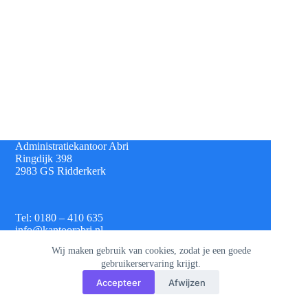
Administratiekantoor Abri
Ringdijk 398
2983 GS Ridderkerk
Tel: 0180 – 410 635
info@kantoorabri.nl
Wij maken gebruik van cookies, zodat je een goede
gebruikerservaring krijgt.
IBAN: NL 08 INGB 0693 4313 42
Accepteer
Afwijzen
KvK: 813.72.825
Btw: NL.8620.60.382.B01