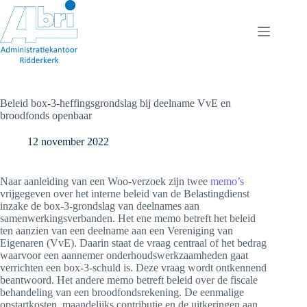
Ga
naar
de
inhoud
Beleid box-3-heffingsgrondslag bij deelname VvE en
broodfonds openbaar
12 november 2022
Naar aanleiding van een Woo-verzoek zijn twee
memo’s
vrijgegeven over het interne beleid van de Belastingdienst
inzake de box-3-grondslag van deelnames aan
samenwerkingsverbanden. Het ene memo betreft het beleid
ten aanzien van een deelname aan een Vereniging van
Eigenaren (VvE). Daarin staat de vraag centraal of het bedrag
waarvoor een aannemer onderhoudswerkzaamheden gaat
verrichten een box-3-schuld is. Deze vraag wordt ontkennend
beantwoord. Het andere memo betreft beleid over de fiscale
behandeling van een broodfondsrekening. De eenmalige
opstartkosten, maandelijks contributie en de uitkeringen aan