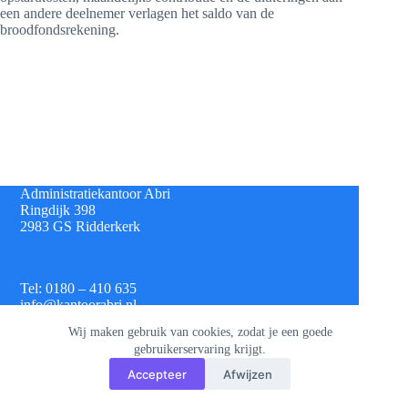
een andere deelnemer verlagen het saldo van de
broodfondsrekening.
Administratiekantoor Abri
Ringdijk 398
2983 GS Ridderkerk
Tel: 0180 – 410 635
info@kantoorabri.nl
Wij maken gebruik van cookies, zodat je een goede
gebruikerservaring krijgt.
IBAN: NL 08 INGB 0693 4313 42
Accepteer
Afwijzen
KvK: 813.72.825
Btw: NL.8620.60.382.B01