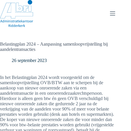
Ga
naar
de
inhoud
Belastingplan 2024 – Aanpassing samenloopvrijstelling bij
aandelentransacties
26 september 2023
In het Belastingplan 2024 wordt voorgesteld om de
samenloopvrijstelling OVB/BTW aan te scherpen bij de
aankoop van nieuwe onroerende zaken via een
aandelentransactie in een onroerendezaakrechtspersoon.
Hierdoor is alleen geen btw én geen OVB verschuldigd bij
nieuwe onroerende zaken die gedurende 2 jaar na de
verkrijging van de aandelen voor 90% of meer voor belaste
prestaties worden gebruikt (denk aan hotels en supermarkten).
De koper van nieuwe onroerende zaken die voor minder dan
90% voor btw-belaste prestaties worden gebruikt (vrijgestelde
verhuur van woningen of zorgvastgoed), betaalt bij de