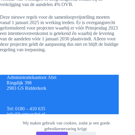
verkrijging van de aandelen 4% OVB.
Deze nieuwe regels voor de samenloopvrijstelling moeten
vanaf 1 januari 2025 in werking treden. Er is overgangsrecht
geformuleerd voor projecten waarbij er vóór Prinsjesdag 2023
een intentieovereenkomst is getekend én waarbij de levering
van de aandelen vóór 1 januari 2030 plaatsvindt. Alleen voor
deze projecten geldt de aanpassing dus niet en blijft de huidige
regeling van toepassing.
Administratiekantoor Abri
Ringdijk 398
2983 GS Ridderkerk
Tel: 0180 – 410 635
info@kantoorabri.nl
Wij maken gebruik van cookies, zodat je een goede
gebruikerservaring krijgt.
IBAN: NL 08 INGB 0693 4313 42