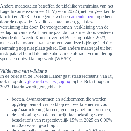
Andere maatregelen betreffen de tijdelijke verruiming van het
Lage Inkomensvoordeel (LIV) voor 2022 (met terugwerkende
kracht) en 2023. Daartegen is wel een
amendement
ingediend
door de oppositie. Als dit is aangenomen, gaat deze
verruiming niet door. De voorgenomen verkleining van de
verlaging van de Aof-premie gaat dan ook niet door. Gisteren
stemde de Tweede Kamer over het Belastingpakket 2023,
maar op het moment van schrijven van deze bijdrage had die
stemming nog niet plaatsgehad. Een andere maatregel uit het
mkb-pakket betreft de indexatie van de afdrachtvermindering
speur- en ontwikkelingswerk (WBSO).
Vijfde nota van wijziging
In de brief aan de Tweede Kamer gaat staatssecretaris Van Rij
ook in op de
vijfde nota van wijziging
bij het Belastingplan
2023. Daarin wordt geregeld dat:
boeten, dwangsommen en geldsommen die worden
opgelegd aan of verhaald op een werknemer en voor
zijn/haar rekening komen, geen negatief loon vormen;
de verhoging van de motorrijtuigenbelasting voor
bestelauto’s van respectievelijk 15% in 2025 en 6,96%
in 2026 wordt geschrapt;
de kansspelbelasting wordt verhoogd van 29% naar