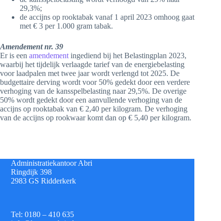
29,3%;
de accijns op rooktabak vanaf 1 april 2023 omhoog gaat
met € 3 per 1.000 gram tabak.
Amendement nr. 39
Er is een
amendement
ingediend bij het Belastingplan 2023,
waarbij het tijdelijk verlaagde tarief van de energiebelasting
voor laadpalen met twee jaar wordt verlengd tot 2025. De
budgettaire derving wordt voor 50% gedekt door een verdere
verhoging van de kansspelbelasting naar 29,5%. De overige
50% wordt gedekt door een aanvullende verhoging van de
accijns op rooktabak van € 2,40 per kilogram. De verhoging
van de accijns op rookwaar komt dan op € 5,40 per kilogram.
Administratiekantoor Abri
Ringdijk 398
2983 GS Ridderkerk
Tel: 0180 – 410 635