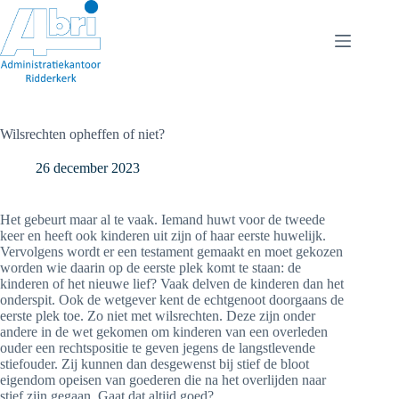
Ga
naar
de
inhoud
Wilsrechten opheffen of niet?
26 december 2023
Het gebeurt maar al te vaak. Iemand huwt voor de tweede
keer en heeft ook kinderen uit zijn of haar eerste huwelijk.
Vervolgens wordt er een testament gemaakt en moet gekozen
worden wie daarin op de eerste plek komt te staan: de
kinderen of het nieuwe lief? Vaak delven de kinderen dan het
onderspit. Ook de wetgever kent de echtgenoot doorgaans de
eerste plek toe. Zo niet met wilsrechten. Deze zijn onder
andere in de wet gekomen om kinderen van een overleden
ouder een rechtspositie te geven jegens de langstlevende
stiefouder. Zij kunnen dan desgewenst bij stief de bloot
eigendom opeisen van goederen die na het overlijden naar
stief zijn gegaan. Gaat dat altijd goed?