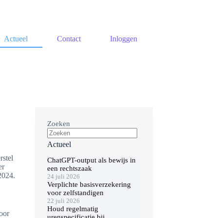
Actueel
Contact
Inloggen
Zoeken
Actueel
rstel
ChatGPT-output als bewijs in
er
een rechtszaak
2024.
24 juli 2026
Verplichte basisverzekering
voor zelfstandigen
22 juli 2026
Houd regelmatig
oor
urenspecificatie bij