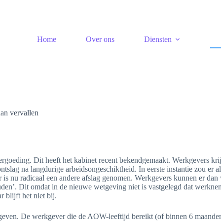
Home
Over ons
Diensten
an vervallen
vergoeding. Dit heeft het kabinet recent bekendgemaakt. Werkgevers kri
tslag na langdurige arbeidsongeschiktheid. In eerste instantie zou er a
 is nu radicaal een andere afslag genomen. Werkgevers kunnen er dan
ouden’. Dit omdat in de nieuwe wetgeving niet is vastgelegd dat werkne
lijft het niet bij.
egeven. De werkgever die de AOW-leeftijd bereikt (of binnen 6 maande