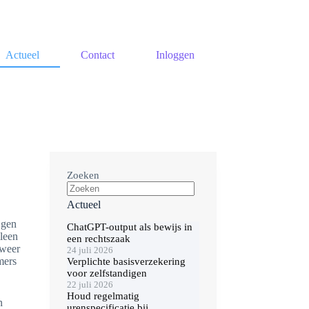
Actueel
Contact
Inloggen
Zoeken
Actueel
jgen
ChatGPT-output als bewijs in
lleen
een rechtszaak
 weer
24 juli 2026
mers
Verplichte basisverzekering
voor zelfstandigen
22 juli 2026
Houd regelmatig
n
urenspecificatie bij