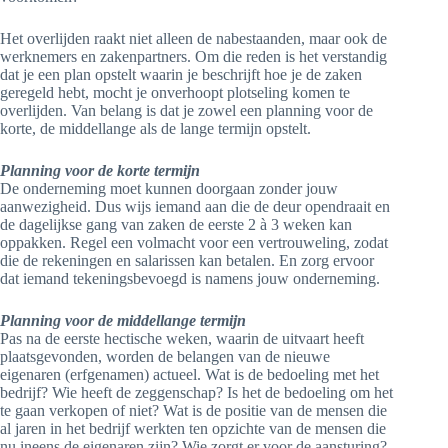
Het overlijden raakt niet alleen de nabestaanden, maar ook de
werknemers en zakenpartners. Om die reden is het verstandig
dat je een plan opstelt waarin je beschrijft hoe je de zaken
geregeld hebt, mocht je onverhoopt plotseling komen te
overlijden. Van belang is dat je zowel een planning voor de
korte, de middellange als de lange termijn opstelt.
Planning voor de korte termijn
De onderneming moet kunnen doorgaan zonder jouw
aanwezigheid. Dus wijs iemand aan die de deur opendraait en
de dagelijkse gang van zaken de eerste 2 à 3 weken kan
oppakken. Regel een volmacht voor een vertrouweling, zodat
die de rekeningen en salarissen kan betalen. En zorg ervoor
dat iemand tekeningsbevoegd is namens jouw onderneming.
Planning voor de middellange termijn
Pas na de eerste hectische weken, waarin de uitvaart heeft
plaatsgevonden, worden de belangen van de nieuwe
eigenaren (erfgenamen) actueel. Wat is de bedoeling met het
bedrijf? Wie heeft de zeggenschap? Is het de bedoeling om het
te gaan verkopen of niet? Wat is de positie van de mensen die
al jaren in het bedrijf werkten ten opzichte van de mensen die
nu ineens de eigenaren zijn? Wie zorgt er voor de aansturing?