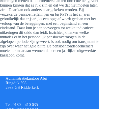
Sommigen menen dat deelnemers dan ten onrechte het gevoel
kunnen krijgen dat ze rijk zijn en dat we dat niet moeten laten
zien. Daar kan ook anders naar gekeken worden. Bij
verzekerde pensioenregelingen en bij PPI’s is het al jaren
gebruikelijk dat er jaarlijks een opgaaf wordt gedaan met het
verloop van de beleggingen, met een beginstand en een
eindstand. Daar kun je aan toevoegen tot welke indicatieve
uitkeringen dit saldo dan leidt. Inzichtelijk maken welke
mutaties er in het persoonlijk pensioenvermogen in de
afgelopen periode zijn geweest, is ook nodig om transparant te
zijn over waar het geld blijft. De pensioenfondsdeelnemers
moeten er maar aan wennen dat er een jaarlijkse uitgewerkte
kassabon komt.
Administratiekantoor Abri
Ringdijk 398
2983 GS Ridderkerk
Tel: 0180 – 410 635
info@kantoorabri.nl