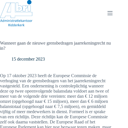
Ga
naar
de
inhoud
Wanneer gaan de nieuwe grensbedragen jaarrekeningrecht nu
in?
15 december 2023
Op 17 oktober 2023 heeft de Europese Commissie de
verhoging van de grensbedragen van het jaarrekeningrecht
vastgesteld. Een onderneming is controleplichtig wanneer
deze op twee opeenvolgende balansdata voldoet aan twee of
meer van de volgende drie vereisten: meer dan € 12 miljoen
omzet (opgehoogd naar € 15 miljoen), meer dan € 6 miljoen
balanstotaal (opgehoogd naar € 7,5 miljoen), en gemiddeld
vijftig of meer medewerkers in dienst. Formeel is er sprake
van een richtlijn. Deze richtlijn kan de Europese Commissie
zelf ook daarna vaststellen. De Europese Raad of het
Europese Parlement kan hier nog bezwaar tegen maken, maar