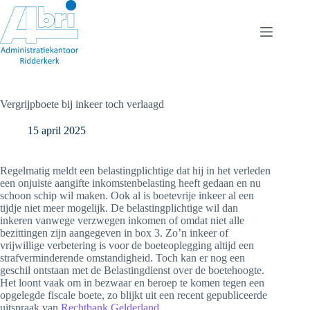
Ga
naar
de
inhoud
Vergrijpboete bij inkeer toch verlaagd
15 april 2025
Regelmatig meldt een belastingplichtige dat hij in het verleden
een onjuiste aangifte inkomstenbelasting heeft gedaan en nu
schoon schip wil maken. Ook al is boetevrije inkeer al een
tijdje niet meer mogelijk. De belastingplichtige wil dan
inkeren vanwege verzwegen inkomen of omdat niet alle
bezittingen zijn aangegeven in box 3. Zo’n inkeer of
vrijwillige verbetering is voor de boeteoplegging altijd een
strafverminderende omstandigheid. Toch kan er nog een
geschil ontstaan met de Belastingdienst over de boetehoogte.
Het loont vaak om in bezwaar en beroep te komen tegen een
opgelegde fiscale boete, zo blijkt uit een recent gepubliceerde
uitspraak van
Rechtbank Gelderland
.