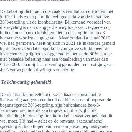
De belastingplichtige in die zaak is een Italiaan die tot en met
juli 2010 als expat gebruik heeft gemaakt van de lucratieve
30%-regeling uit de loonbelasting. Bijkomend voordeel van
die regeling is dat zolang je die mag toepassen, tegoeden op
buitenlandse bankrekeningen niet in de aangifte in box 3
hoeven te worden aangegeven. Maar omdat dat vanaf 2010
wel had gemoeten, heeft hij zich in 2021 als inkeerder gemeld
bij de fiscus. Omdat er sprake is van grove schuld, heeft de
inspecteur vergrijpboetes opgelegd tot per saldo 60% van de
niet-betaalde belasting naar een totaalbedrag van meer dan
€ 170.000. Daarbij is al rekening gehouden met matiging van
40% vanwege de vrijwillige verbetering.
Te lichtvaardig gehandeld
De rechtbank oordeelt dat deze Italiaanse consultant te
lichtvaardig aangenomen heeft dat hij, ook na afloop van de
begunstigende 30%-regeling, zijn buitenlandse box-3-
vermogen niet hoefde aan te geven. Dit terwijl in de
handleiding bij de aangifte uitdrukkelijk staat vermeld dat dit
wel moet. Hij had – gelet op de omvang, (geografische)
spreiding én het aflopen van een complexe, begunstigende
regeling – deskundige hulp moeten inroepen bij het doen van