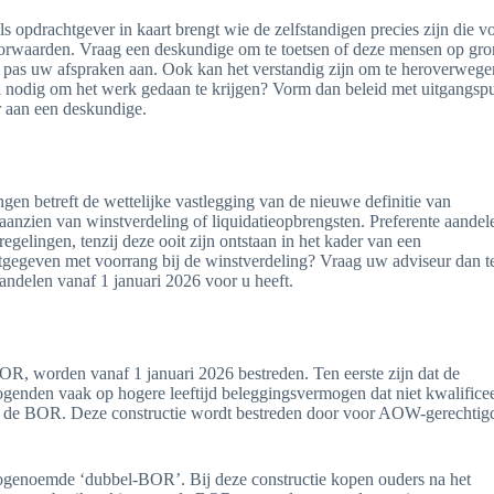
ls opdrachtgever in kaart brengt wie de zelfstandigen precies zijn die v
oorwaarden. Vraag een deskundige om te toetsen of deze mensen op gr
 pas uw afspraken aan. Ook kan het verstandig zijn om te heroverweg
l nodig om het werk gedaan te krijgen? Vorm dan beleid met uitgangsp
or aan een deskundige.
gen betreft de wettelijke vastlegging van de nieuwe definitie van
aanzien van winstverdeling of liquidatieopbrengsten. Preferente aandel
egelingen, tenzij deze ooit zijn ontstaan in het kader van een
itgegeven met voorrang bij de winstverdeling? Vraag uw adviseur dan t
andelen vanaf 1 januari 2026 voor u heeft.
R, worden vanaf 1 januari 2026 bestreden. Ten eerste zijn dat de
genden vaak op hogere leeftijd beleggingsvermogen dat niet kwalificee
 de BOR. Deze constructie wordt bestreden door voor AOW-gerechtig
 zogenoemde ‘dubbel-BOR’. Bij deze constructie kopen ouders na het