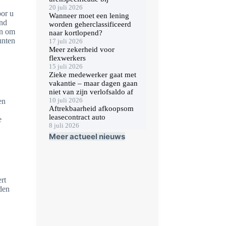
20 juli 2026
oor u
Wanneer moet een lening
ond
worden geherclassificeerd
en om
naar kortlopend?
unten
17 juli 2026
Meer zekerheid voor
flexwerkers
15 juli 2026
Zieke medewerker gaat met
vakantie – maar dagen gaan
niet van zijn verlofsaldo af
10 juli 2026
en
Aftrekbaarheid afkoopsom
leasecontract auto
e
8 juli 2026
Meer actueel nieuws
rt
den