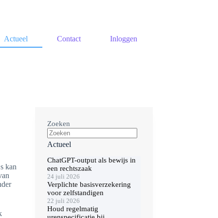
Actueel
Contact
Inloggen
Zoeken
Actueel
ChatGPT-output als bewijs in
js kan
een rechtszaak
van
24 juli 2026
nder
Verplichte basisverzekering
voor zelfstandigen
22 juli 2026
Houd regelmatig
k
urenspecificatie bij