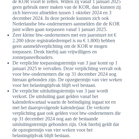
de KOR voort te zetten. Willen zij vanaf 1 januari 2025
geen gebruik meer maken van de KOR, dan kunnen zij
zich hiervoor afmelden tussen 1 oktober 2024 en 3
december 2024. In deze periode kunnen zich ook
Nederlandse btw-ondernemers aanmelden die de KOR
juist willen gaan toepassen vanaf 1 januari 2025.
Zeer kleine btw-ondernemers met een jaaromzet tot €
2.200 (deze registratiedrempel is nu € 1.800) hebben
geen aanmeldverplichting om de KOR te mogen
toepassen. Denk hierbij aan vrijwilligers en
zonnepaneelhouders.
De verplichte toepassingstermijn van 3 jaar komt op 1
januari 2025 te vervallen. Deze verplichting vervalt ook
voor btw-ondernemers die op 31 december 2024 nog
hieraan gebonden zijn. De opzegtermijn van vier weken
voor het belastingtijdvak blijft wel bestaan.
De verplichte uitsluitingstermijn van 3 jaar wordt
verkort. De uitsluiting gaat gelden vanaf het
kalenderkwartaal waarin de beëindiging ingaat tot en
met het daaropvolgende kalenderjaar. De verkorte
verplichting gaat ook gelden voor btw-ondernemers die
op 31 december 2024 nog aan de bestaande
uitsluitingstermijn gebonden zijn. Ook hierbij geldt dat
de opzegtermijn van vier weken voor het
belastingtijdvak blijft bestaan.