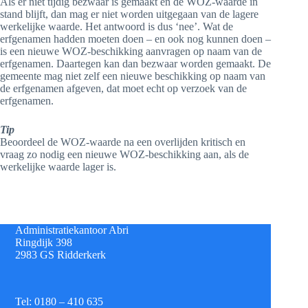
Als er niet tijdig bezwaar is gemaakt en de WOZ-waarde in
stand blijft, dan mag er niet worden uitgegaan van de lagere
werkelijke waarde. Het antwoord is dus ‘nee’. Wat de
erfgenamen hadden moeten doen – en ook nog kunnen doen –
is een nieuwe WOZ-beschikking aanvragen op naam van de
erfgenamen. Daartegen kan dan bezwaar worden gemaakt. De
gemeente mag niet zelf een nieuwe beschikking op naam van
de erfgenamen afgeven, dat moet echt op verzoek van de
erfgenamen.
Tip
Beoordeel de WOZ-waarde na een overlijden kritisch en
vraag zo nodig een nieuwe WOZ-beschikking aan, als de
werkelijke waarde lager is.
Administratiekantoor Abri
Ringdijk 398
2983 GS Ridderkerk
Tel: 0180 – 410 635