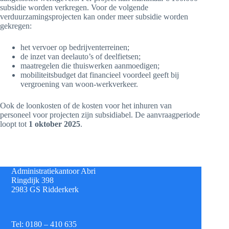
subsidie worden verkregen. Voor de volgende
verduurzamingsprojecten kan onder meer subsidie worden
gekregen:
het vervoer op bedrijventerreinen;
de inzet van deelauto’s of deelfietsen;
maatregelen die thuiswerken aanmoedigen;
mobiliteitsbudget dat financieel voordeel geeft bij
vergroening van woon-werkverkeer.
Ook de loonkosten of de kosten voor het inhuren van
personeel voor projecten zijn subsidiabel. De aanvraagperiode
loopt tot
1 oktober 2025
.
Administratiekantoor Abri
Ringdijk 398
2983 GS Ridderkerk
Tel: 0180 – 410 635