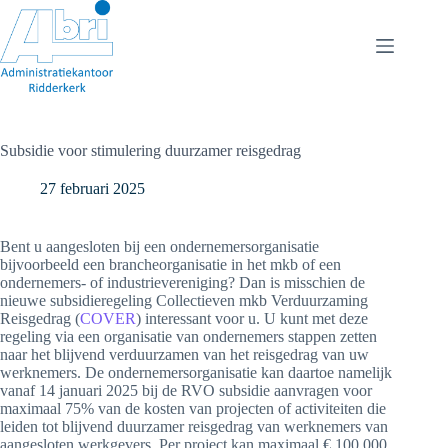
Ga
naar
de
inhoud
Subsidie voor stimulering duurzamer reisgedrag
27 februari 2025
Bent u aangesloten bij een ondernemersorganisatie
bijvoorbeeld een brancheorganisatie in het mkb of een
ondernemers- of industrievereniging? Dan is misschien de
nieuwe subsidieregeling Collectieven mkb Verduurzaming
Reisgedrag (
COVER
) interessant voor u. U kunt met deze
regeling via een organisatie van ondernemers stappen zetten
naar het blijvend verduurzamen van het reisgedrag van uw
werknemers. De ondernemersorganisatie kan daartoe namelijk
vanaf 14 januari 2025 bij de RVO subsidie aanvragen voor
maximaal 75% van de kosten van projecten of activiteiten die
leiden tot blijvend duurzamer reisgedrag van werknemers van
aangesloten werkgevers. Per project kan maximaal € 100.000