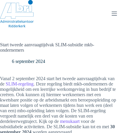
Ga
naar
de
inhoud
Start tweede aanvraagtijdvak SLIM-subsidie mkb-
ondernemers
6 september 2024
Vanaf 2 september 2024 start het tweede aanvraagtijdvak van
de
SLIM-regeling
. Deze regeling biedt mkb-ondernemers de
mogelijkheid om een leerrijke werkomgeving in hun bedrijf te
creëren. Ook kunnen zij hiermee werknemers met een
kwetsbare positie op de arbeidsmarkt een beroepsopleiding op
maat laten volgen of werknemers tijdens hun werk een (deel
van een) mbo-opleiding laten volgen. De SLIM-regeling
vergoedt namelijk een deel van de kosten van een
derdeleerwegtraject. Kijk op de
menukaart
voor de
subsidiabele activiteiten. De SLIM-subsidie kan tot en met
30
september 2024
worden aangevraagd.