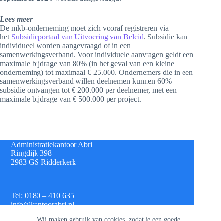
Lees meer
De mkb-onderneming moet zich vooraf registreren via
het
Subsidieportaal van Uitvoering van Beleid
. Subsidie kan
individueel worden aangevraagd of in een
samenwerkingsverband. Voor individuele aanvragen geldt een
maximale bijdrage van 80% (in het geval van een kleine
onderneming) tot maximaal € 25.000. Ondernemers die in een
samenwerkingsverband willen deelnemen kunnen 60%
subsidie ontvangen tot € 200.000 per deelnemer, met een
maximale bijdrage van € 500.000 per project.
Administratiekantoor Abri
Ringdijk 398
2983 GS Ridderkerk
Tel: 0180 – 410 635
info@kantoorabri.nl
Wij maken gebruik van cookies, zodat je een goede