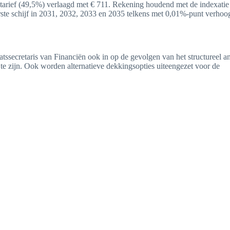
ptarief (49,5%) verlaagd met € 711. Rekening houdend met de indexati
eerste schijf in 2031, 2032, 2033 en 2035 telkens met 0,01%-punt verhoo
atssecretaris van Financiën ook in op de gevolgen van het structureel a
 te zijn. Ook worden alternatieve dekkingsopties uiteengezet voor de