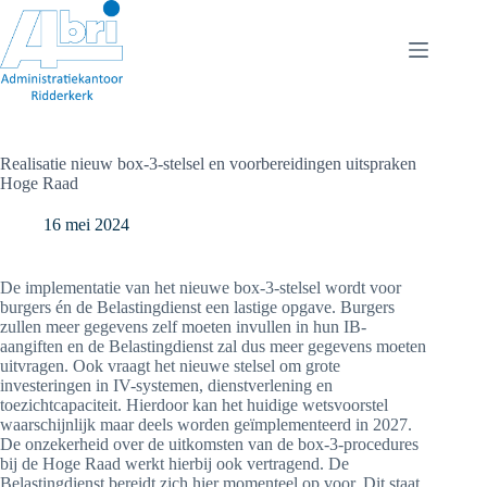
Ga
naar
de
inhoud
Realisatie nieuw box-3-stelsel en voorbereidingen uitspraken
Hoge Raad
16 mei 2024
De implementatie van het nieuwe box-3-stelsel wordt voor
burgers én de Belastingdienst een lastige opgave. Burgers
zullen meer gegevens zelf moeten invullen in hun IB-
aangiften en de Belastingdienst zal dus meer gegevens moeten
uitvragen. Ook vraagt het nieuwe stelsel om grote
investeringen in IV-systemen, dienstverlening en
toezichtcapaciteit. Hierdoor kan het huidige wetsvoorstel
waarschijnlijk maar deels worden geïmplementeerd in 2027.
De onzekerheid over de uitkomsten van de box-3-procedures
bij de Hoge Raad werkt hierbij ook vertragend. De
Belastingdienst bereidt zich hier momenteel op voor. Dit staat