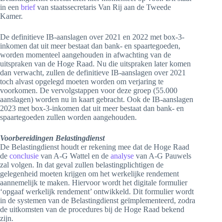
in een
brief
van staatssecretaris Van Rij aan de Tweede
Kamer.
De definitieve IB-aanslagen over 2021 en 2022 met box-3-
inkomen dat uit meer bestaat dan bank- en spaartegoeden,
worden momenteel aangehouden in afwachting van de
uitspraken van de Hoge Raad. Nu die uitspraken later komen
dan verwacht, zullen de definitieve IB-aanslagen over 2021
toch alvast opgelegd moeten worden om verjaring te
voorkomen. De vervolgstappen voor deze groep (55.000
aanslagen) worden nu in kaart gebracht. Ook de IB-aanslagen
2023 met box-3-inkomen dat uit meer bestaat dan bank- en
spaartegoeden zullen worden aangehouden.
Voorbereidingen Belastingdienst
De Belastingdienst houdt er rekening mee dat de Hoge Raad
de
conclusie
van A-G Wattel en de
analyse
van A-G Pauwels
zal volgen. In dat geval zullen belastingplichtigen de
gelegenheid moeten krijgen om het werkelijke rendement
aannemelijk te maken. Hiervoor wordt het digitale formulier
‘opgaaf werkelijk rendement’ ontwikkeld. Dit formulier wordt
in de systemen van de Belastingdienst geïmplementeerd, zodra
de uitkomsten van de procedures bij de Hoge Raad bekend
zijn.