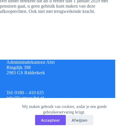
Het uitstel betekent dat als u eerder dan 1 januari 2029 met
pensioen gaat, u geen gebruik kunt maken van deze
afkooprechten. Ook niet met terugwerkende kracht.
Administratiekantoor Abri
Ringdijk 398
2983 GS Ridderkerk
Tel: 0180 – 410 635
info@kantoorabri.nl
Wij maken gebruik van cookies, zodat je een goede
gebruikerservaring krijgt.
IBAN: NL 08 INGB 0693 4313 42
Accepteer
Afwijzen
KvK: 813.72.825
Btw: NL.8620.60.382.B01