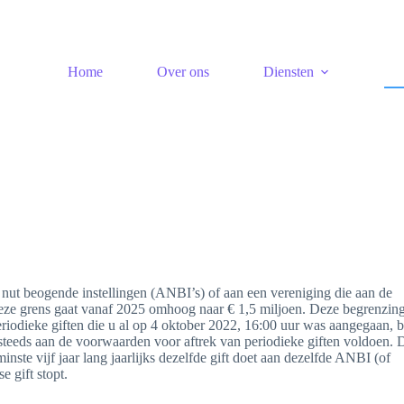
Home
Over ons
Diensten
 nut beogende instellingen (ANBI’s) of aan een vereniging die aan de
Deze grens gaat vanaf 2025 omhoog naar € 1,5 miljoen. Deze begrenzin
riodieke giften die u al op 4 oktober 2022, 16:00 uur was aangegaan, b
l steeds aan de voorwaarden voor aftrek van periodieke giften voldoen. 
nste vijf jaar lang jaarlijks dezelfde gift doet aan dezelfde ANBI (of
e gift stopt.