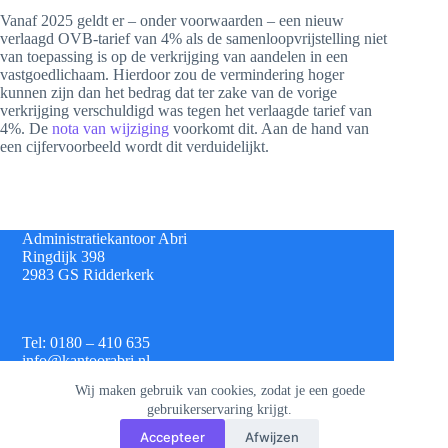
Vanaf 2025 geldt er – onder voorwaarden – een nieuw
verlaagd OVB-tarief van 4% als de samenloopvrijstelling niet
van toepassing is op de verkrijging van aandelen in een
vastgoedlichaam. Hierdoor zou de vermindering hoger
kunnen zijn dan het bedrag dat ter zake van de vorige
verkrijging verschuldigd was tegen het verlaagde tarief van
4%. De
nota van wijziging
voorkomt dit. Aan de hand van
een cijfervoorbeeld wordt dit verduidelijkt.
Administratiekantoor Abri
Ringdijk 398
2983 GS Ridderkerk
Tel: 0180 – 410 635
info@kantoorabri.nl
Wij maken gebruik van cookies, zodat je een goede
gebruikerservaring krijgt.
IBAN: NL 08 INGB 0693 4313 42
Accepteer
Afwijzen
KvK: 813.72.825