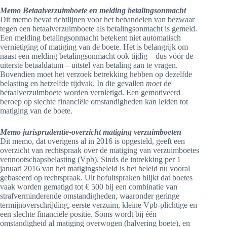
Memo Betaalverzuimboete en melding betalingsonmacht
Dit memo bevat richtlijnen voor het behandelen van bezwaar
tegen een betaalverzuimboete als betalingsonmacht is gemeld.
Een melding betalingsonmacht betekent niet automatisch
vernietiging of matiging van de boete. Het is belangrijk om
naast een melding betalingsonmacht ook tijdig – dus vóór de
uiterste betaaldatum – uitstel van betaling aan te vragen.
Bovendien moet het verzoek betrekking hebben op dezelfde
belasting en hetzelfde tijdvak. In die gevallen
moet
de
betaalverzuimboete worden vernietigd. Een gemotiveerd
beroep op slechte financiële omstandigheden kan leiden tot
matiging van de boete.
Memo jurisprudentie-overzicht matiging verzuimboeten
Dit memo, dat overigens al in 2016 is opgesteld, geeft een
overzicht van rechtspraak over de matiging van verzuimboetes
vennootschapsbelasting (Vpb). Sinds de intrekking per 1
januari 2016 van het matigingsbeleid is het beleid nu vooral
gebaseerd op rechtspraak. Uit hofuitspraken blijkt dat boetes
vaak worden gematigd tot € 500 bij een combinatie van
strafverminderende omstandigheden, waaronder geringe
termijnoverschrijding, eerste verzuim, kleine Vpb-plichtige en
een slechte financiële positie. Soms wordt bij één
omstandigheid al matiging overwogen (halvering boete), en