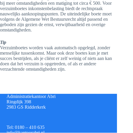
bij meer omstandigheden een matiging tot circa € 500. Voor
verzuimboetes inkomstenbelasting biedt de rechtspraak
nauwelijks aanknopingspunten. De uiteindelijke boete moet
volgens de Algemene Wet Bestuursrecht altijd passend en
geboden zijn gezien de ernst, verwijtbaarheid en overige
omstandigheden.
Tip
Verzuimboetes worden vaak automatisch opgelegd, zonder
menselijke tussenkomst. Maar ook deze boetes kun je met
succes bestrijden, als je cliënt er zelf weinig of niets aan kan
doen dat het verzuim is opgetreden, of als er andere
verzachtende omstandigheden zijn.
Administratiekantoor Abri
Ringdijk 398
2983 GS Ridderkerk
Tel: 0180 – 410 635
info@kantoorabri.nl