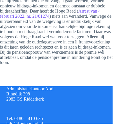
De lijfrentetermijnen die ontvangen gaan worden, vormen
opnieuw bijdrage-inkomen en daarmee ontstaat er dubbele
bijdrageheffing. Daar heeft de Hoge Raad (
Arrest van 4
februari 2022, nr. 21/01274
) niets aan veranderd. Vanwege de
uitvoerbaarheid van de wetgeving is er uitdrukkelijk van
afgezien om voor de inkomensafhankelijke bijdrage rekening
te houden met draagkracht verminderende factoren. Daar was
volgens de Hoge Raad wel wat voor te zeggen. Alleen bij
omzetting van de oudedagsreserve in een lijfrentevoorziening
is dit jaren geleden rechtgezet en is er geen bijdrage-inkomen.
Bij de pensioenopbouw van werknemers is de premie wél
aftrekbaar, omdat de pensioenpremie in mindering komt op het
loon.
Administratiekantoor Abri
Ringdijk 398
2983 GS Ridderkerk
Tel: 0180 – 410 635
info@kantoorabri.nl