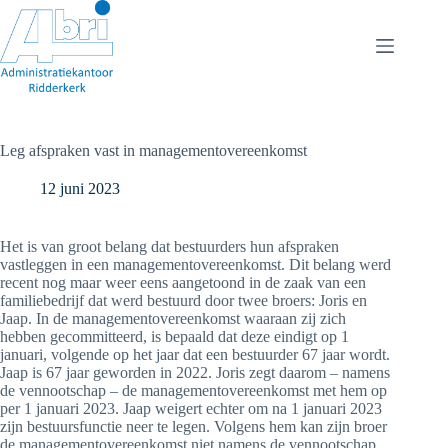
Ga
naar
de
inhoud
Leg afspraken vast in managementovereenkomst
12 juni 2023
Het is van groot belang dat bestuurders hun afspraken
vastleggen in een managementovereenkomst. Dit belang werd
recent nog maar weer eens aangetoond in de zaak van een
familiebedrijf dat werd bestuurd door twee broers: Joris en
Jaap. In de managementovereenkomst waaraan zij zich
hebben gecommitteerd, is bepaald dat deze eindigt op 1
januari, volgende op het jaar dat een bestuurder 67 jaar wordt.
Jaap is 67 jaar geworden in 2022. Joris zegt daarom – namens
de vennootschap – de managementovereenkomst met hem op
per 1 januari 2023. Jaap weigert echter om na 1 januari 2023
zijn bestuursfunctie neer te legen. Volgens hem kan zijn broer
de managementovereenkomst niet namens de vennootschap