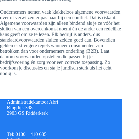
Ondernemers nemen vaak klakkeloos algemene voorwaarden
over of verwijzen er pas naar bij een conflict. Dat is riskant.
Algemene voorwaarden zijn alleen bindend als je ze vóór het
sluiten van een overeenkomst noemt én de ander een redelijke
kans geeft om ze te lezen. Elk bedrijf is anders, dus
standaardvoorwaarden sluiten zelden goed aan. Bovendien
gelden er strengere regels wanneer consumenten zijn
betrokken dan voor ondernemers onderling (B2B). Laat
daarom voorwaarden opstellen die passen bij je
bedrijfsvoering én zorg voor een correcte toepassing. Zo
voorkom je discussies en sta je juridisch sterk als het echt
nodig is.
Administratiekantoor Abri
Ringdijk 398
2983 GS Ridderkerk
Tel: 0180 – 410 635